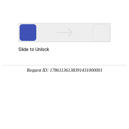
高考
自考
高考
艺/
体
志愿
高考查分
招生
高校
专题
强基计划
普通高考
自考成考
您当前所在的位置：
首页
>
站内信息
>
信息
> 正文
广告
发布日期：2019-04-30 14: