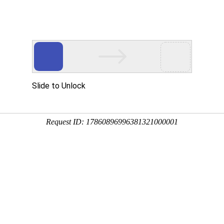
高考
自考
成考
艺体
考研
英语考试
资格等级
资讯
考务
助学
研招
英语
计划
考籍
成考
资格
学业
自考成考
其他考试
段
> 列表
北省2025年表（导）演类（服装表演方向） 综
一分一段统计表