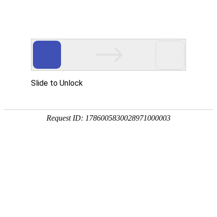
高考
自考
高考
艺/
体
志愿
高考查分
招生
高校
专题
强基计划
普通高考
自考成考
您当前所在的位置：
首页
>
高考高招专题
>
一分一段
> 列表
湖北高考阳光招生问答
湖北省202
湖北高考招生计划
绩一分一段统