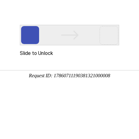
高考
自考
成考
艺体
考研
英语考试
资格等级
资讯
考务
助学
研招
英语
计划
考籍
成考
资格
学业
自考成考
其他考试
段
> 列表
北省2025年舞蹈类综合排序成绩一分一段统计表