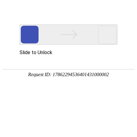
高考
自考
高考
艺/
体
志愿
高考查分
招生
高校
专题
强基计划
普通高考
自考成考
您当前所在的位置：
首页
>
高考高招专题
>
一分一段
> 列表
湖北高考阳光招生问答
湖北省202
湖北高考招生计划