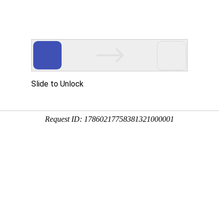
高考
自考
成考
艺体
考研
英语考试
资格等级
资讯
考务
助学
研招
英语
计划
考籍
成考
资格
学业
自考成考
其他考试
光问答
> 列表
020年湖北省普通高校招生阳光招生问答