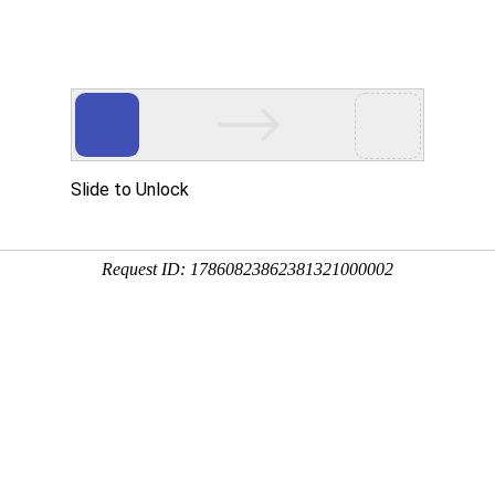
高考
自考
成考
艺体
考研
英语考试
资格等级
资讯
考务
助学
研招
英语
计划
考籍
成考
资格
学业
自考成考
其他考试
光问答
> 列表
021年湖北省普通高校招生阳光招生问答