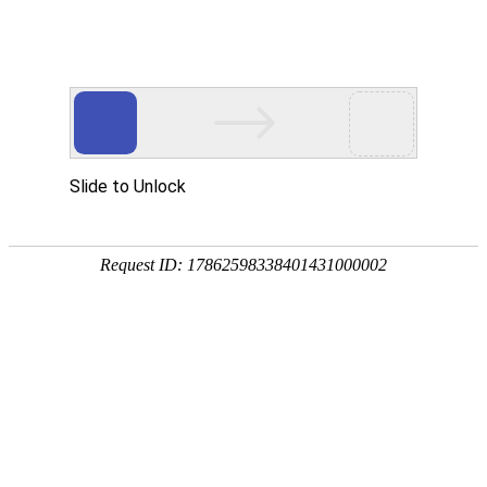
高考
自考
高考
艺/
体
志愿
高考查分
招生
高校
专题
强基计划
普通高考
自考成考
您当前所在的位置：
首页
>
高考高招专题
>
高考阳光问答
> 列表
湖北高考阳光招生问答
2023年湖
湖北高考招生计划